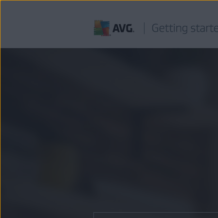
Gå
til
innhold