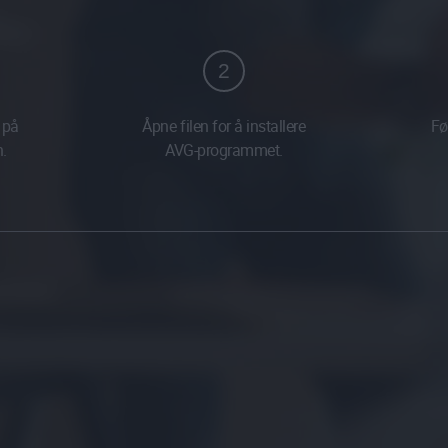
2
 på
Åpne filen for å installere
Fø
n.
AVG-programmet.