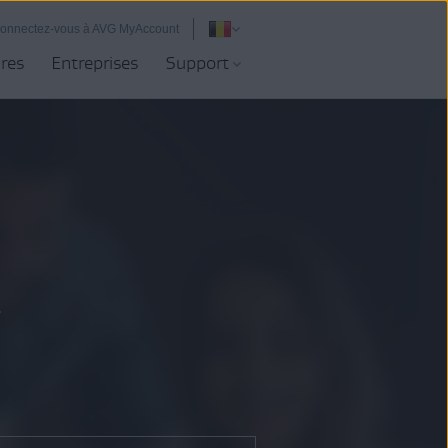
onnectez-vous à AVG MyAccount
ires
Entreprises
Support
.