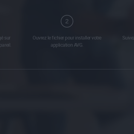
2
gé sur
Ouvrez le fichier pour installer votre
Suivez
areil.
application AVG.