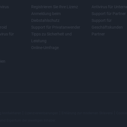
virus
Registrieren Sie Ihre Lizenz
Antivirus für Unter
Anmeldung beim
Support für Partner
Diebstahlschutz
Support für
roid
Support für Privatanwender
Geschäftskunden
irus für
Tipps zu Sicherheit und
Partner
Leistung
Online-Umfrage
eien
|
|
|
g kontaktieren
Lizenzvereinbarungen
Erklärung zur modernen Sklaverei
Cookie
ind Eigentum der jeweiligen Inhaber.