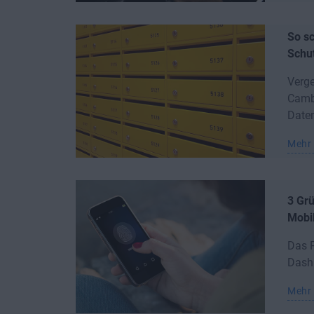
So s
Schut
Verg
Cambr
Daten
Mehr 
3 Gr
Mobi
Das P
Dashl
Mehr 