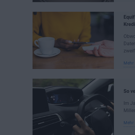
Equif
Kred
Obwoh
Daten
zweif
Mehr 
So ve
Im Ja
Mille
Mehr 