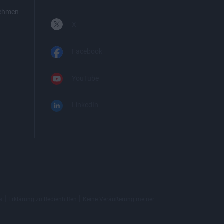
nehmen
X
Facebook
YouTube
LinkedIn
|
|
s
Erklärung zu Bedienhilfen
Keine Veräußerung meiner