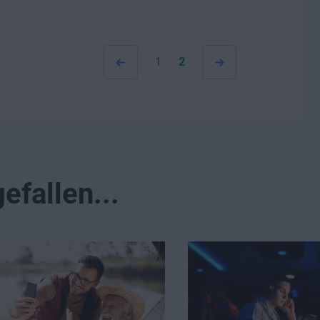
1
2
efallen...