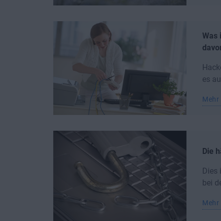
Was i
davo
Hacke
es a
Mehr 
Die h
Dies 
bei d
Mehr 