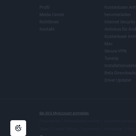
Profil
Kostenlosen Anti
Media Center
herunterladen
Richtlinien
Internet Security
Kontakt
Antivirus für And
Kostenloser Antiv
Mac
Secure VPN
TuneUp
Installationsdat
Beta-Downloads
Driver Updater
Bei AVG MyAccount anmelden
|
|
Privatsphäre
Schwachstelle melden
Sicherheitsabteilun
|
|
|
Daten
Cookie Settings
Impressum
Alle
Marken Dritter
s