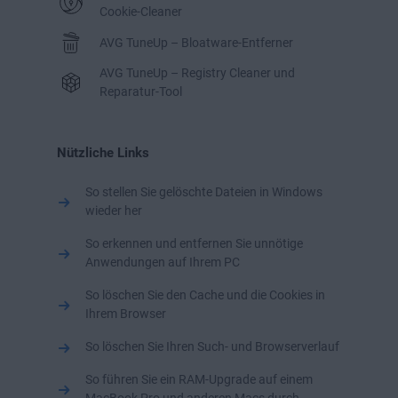
benötigt. Leider löschen die Apps diese zurückgelassenen
Cookie-Cleaner
Wartung für eine dauerhaft bessere Leistung.
Dateien anschließend nicht. Hier setzt AVG TuneUp an.
AVG TuneUp – Bloatware-Entferner
AVG TuneUp – Registry Cleaner und
Reparatur-Tool
Nützliche Links
So stellen Sie gelöschte Dateien in Windows
wieder her
So erkennen und entfernen Sie unnötige
Anwendungen auf Ihrem PC
So löschen Sie den Cache und die Cookies in
Ihrem Browser
So löschen Sie Ihren Such- und Browserverlauf
So führen Sie ein RAM-Upgrade auf einem