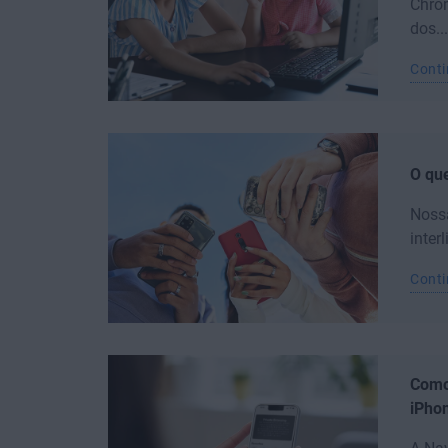
Chrom
dos...
Conti
O que
Nossa
inter
Conti
Como
iPho