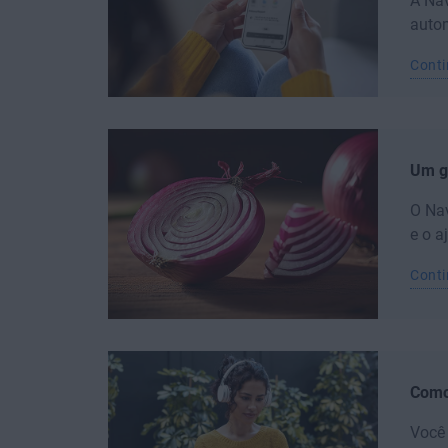
A Na
autom
Conti
Um g
O Nav
e o a
Conti
Como 
Você 