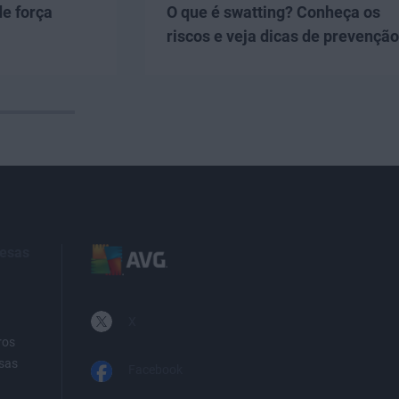
e força
O que é swatting? Conheça os
riscos e veja dicas de prevenção
resas
X
ros
sas
Facebook