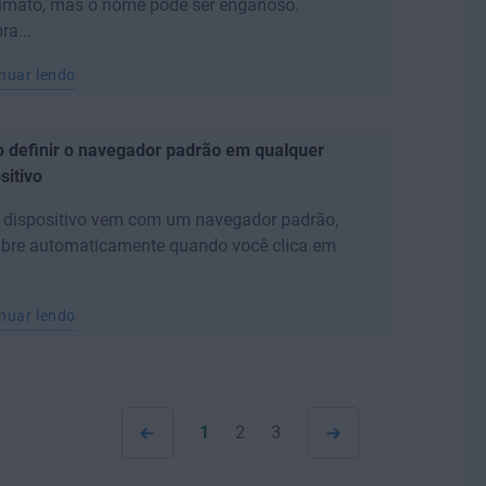
imato, mas o nome pode ser enganoso.
a...
nuar lendo
 definir o navegador padrão em qualquer
sitivo
 dispositivo vem com um navegador padrão,
abre automaticamente quando você clica em
nuar lendo
1
2
3