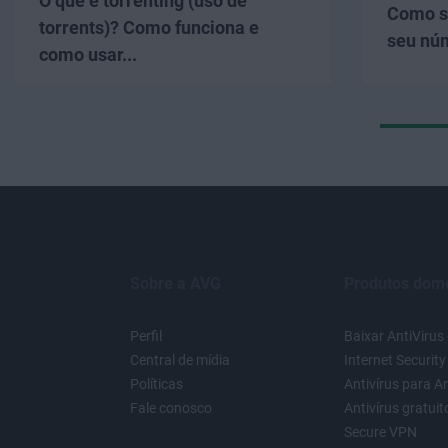
O que é torrenting (uso de
Como s
torrents)? Como funciona e
seu nú
como usar...
Sobre a AVG
Produtos domé
Perfil
Baixar AntiVirus 
Central de mídia
Internet Security
Políticas
Antivírus para A
Fale conosco
Antivírus gratui
Secure VPN