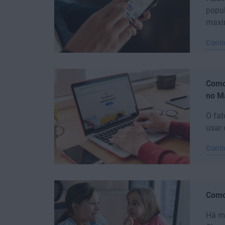
popu
maxim
Conti
Como 
no M
O fat
usar 
Conti
Como
Há mu