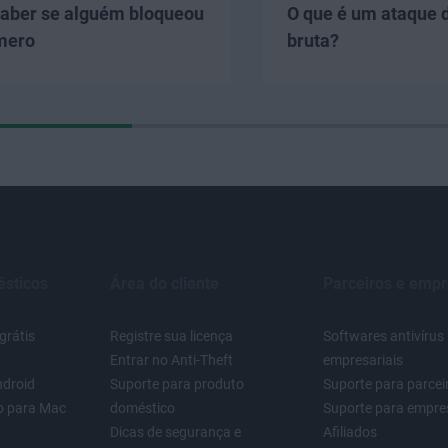
aber se alguém bloqueou
O que é um ataque d
mero
bruta?
sticos
Área do cliente
Parceiros e emp
grátis
Registre sua licença
Softwares antivírus
Entrar no Anti-Theft
empresariais
ndroid
Suporte para produto
Suporte para parcei
to para Mac
doméstico
Suporte para empre
Dicas de segurança e
Afiliados