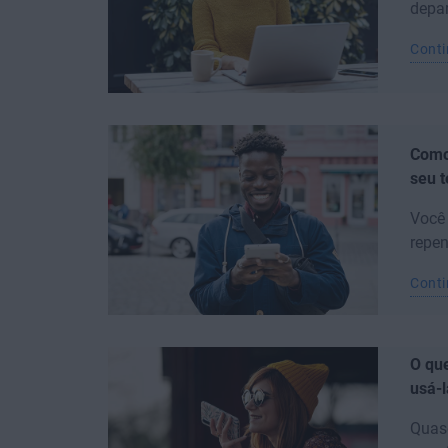
depar
Conti
Como
seu t
Você
repen
Conti
O qu
usá-l
Quas