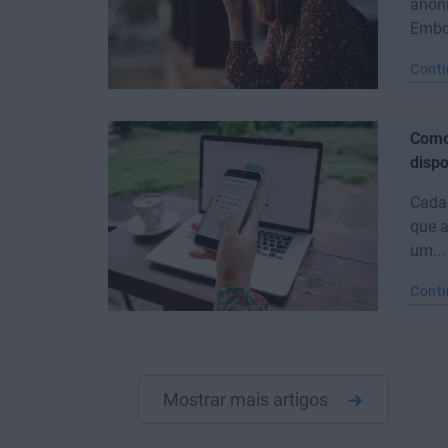
anon
Embor
Conti
Como
dispo
Cada
que 
um...
Conti
Mostrar mais artigos