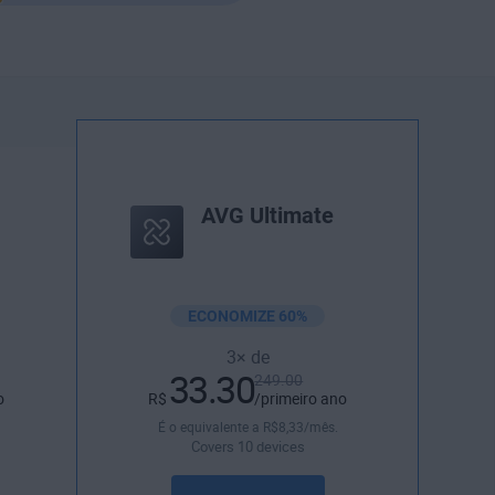
AVG Ultimate
ECONOMIZE 60%
3× de
33.30
249.00
o
R$
/primeiro ano
É o equivalente a
R$
8
,33
/mês.
Covers 10 devices