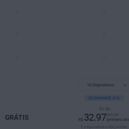
ECONOMIZE 41%
3× de
32.97
169.00
GRÁTIS
R$
/primeiro an
É o equivalente a
R$
8
,24
/mês.