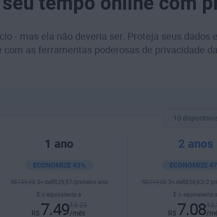
 seu tempo online com p
cio - mas ela não deveria ser. Proteja seus dados e
e com as ferramentas poderosas de privacidade d
10 dispositivo
1 ano
2 anos
ECONOMIZE 43%
ECONOMIZE 4
R$
159
,00
3× de
R$
29
,97
/primeiro ano
R$
319
,00
3× de
R$
56
,63
/2 p
É o equivalente a
É o equivalente 
7.49
7.08
13.25
13.
R$
/mês
R$
/m