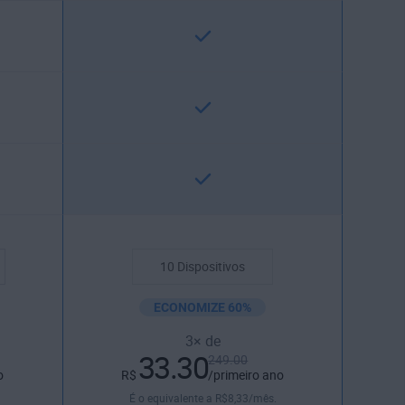
ECONOMIZE 60%
3× de
33.30
249.00
o
R$
/primeiro ano
É o equivalente a
R$
8
,33
/mês.