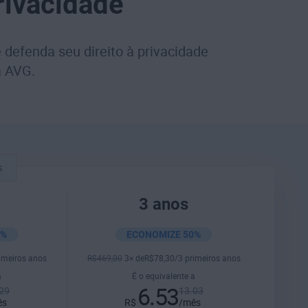
rivacidade
 defenda seu direito à privacidade
a AVG.
s
3 anos
7%
ECONOMIZE 50%
rimeiros anos
R$
469
,00
3× de
R$
78
,30
/3 primeiros anos
a
É o equivalente a
6.53
29
13.03
ês
R$
/mês