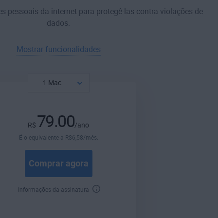
pessoais da internet para protegê-las contra violações de
dados.
Mostrar funcionalidades
79.00
R$
/ano
É o equivalente a
R$
6
,58
/mês.
Comprar agora
Informações da assinatura