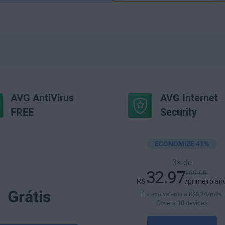
AVG AntiVirus
AVG Internet
FREE
Security
ECONOMIZE 41%
3× de
32.97
169.00
R$
/primeiro an
Grátis
É o equivalente a
R$
8
,24
/mês.
Covers 10 devices