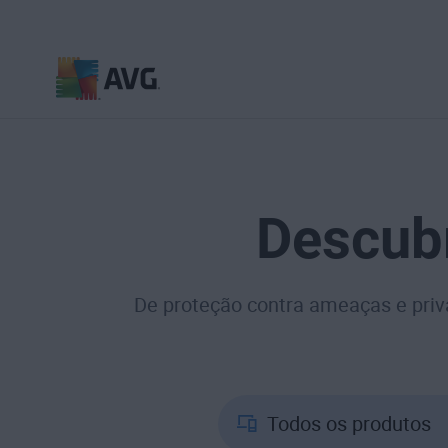
Pular
para
o
conteúdo
Descub
De proteção contra ameaças e priva
Todos os produtos