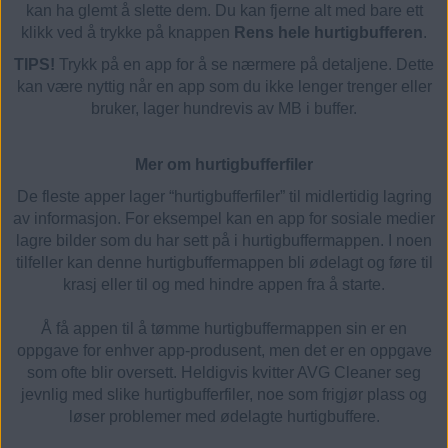
kan ha glemt å slette dem. Du kan fjerne alt med bare ett
klikk ved å trykke på knappen
Rens hele hurtigbufferen
.
TIPS!
Trykk på en app for å se nærmere på detaljene. Dette
kan være nyttig når en app som du ikke lenger trenger eller
bruker, lager hundrevis av MB i buffer.
Mer om hurtigbufferfiler
De fleste apper lager “hurtigbufferfiler” til midlertidig lagring
av informasjon. For eksempel kan en app for sosiale medier
lagre bilder som du har sett på i hurtigbuffermappen. I noen
tilfeller kan denne hurtigbuffermappen bli ødelagt og føre til
krasj eller til og med hindre appen fra å starte.
Å få appen til å tømme hurtigbuffermappen sin er en
oppgave for enhver app-produsent, men det er en oppgave
som ofte blir oversett. Heldigvis kvitter AVG Cleaner seg
jevnlig med slike hurtigbufferfiler, noe som frigjør plass og
løser problemer med ødelagte hurtigbuffere.