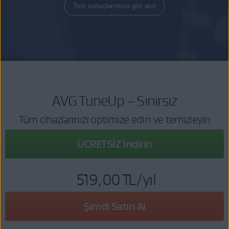
Test sonuçlarımıza göz atın
AVG TuneUp – Sınırsız
Tüm cihazlarınızı optimize edin ve temizleyin
ÜCRETSİZ İndirin
519,00 TL
/yıl
Şimdi Satın Al