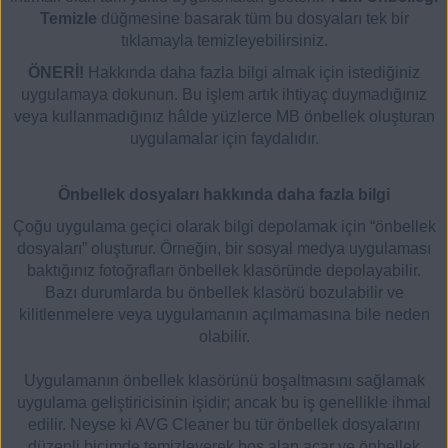
Temizle
düğmesine basarak tüm bu dosyaları tek bir
tıklamayla temizleyebilirsiniz.
ÖNERİ!
Hakkında daha fazla bilgi almak için istediğiniz
uygulamaya dokunun. Bu işlem artık ihtiyaç duymadığınız
veya kullanmadığınız hâlde yüzlerce MB önbellek oluşturan
uygulamalar için faydalıdır.
Önbellek dosyaları hakkında daha fazla bilgi
Çoğu uygulama geçici olarak bilgi depolamak için “önbellek
dosyaları” oluşturur. Örneğin, bir sosyal medya uygulaması
baktığınız fotoğrafları önbellek klasöründe depolayabilir.
Bazı durumlarda bu önbellek klasörü bozulabilir ve
kilitlenmelere veya uygulamanın açılmamasına bile neden
olabilir.
Uygulamanın önbellek klasörünü boşaltmasını sağlamak
uygulama geliştiricisinin işidir; ancak bu iş genellikle ihmal
edilir. Neyse ki AVG Cleaner bu tür önbellek dosyalarını
düzenli biçimde temizleyerek boş alan açar ve önbellek