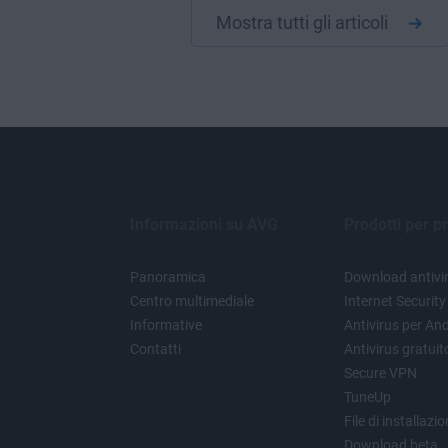
Mostra tutti gli articoli
Informazioni su AVG
Prodotti per pr
Panoramica
Download antivir
Centro multimediale
Internet Security
Informative
Antivirus per An
Contatti
Antivirus gratui
Secure VPN
TuneUp
File di installazi
Download beta