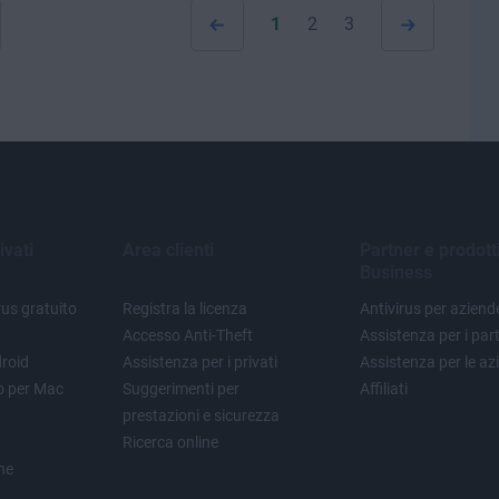
1
2
3
ivati
Area clienti
Partner e prodott
Business
us gratuito
Registra la licenza
Antivirus per aziend
Accesso Anti-Theft
Assistenza per i par
droid
Assistenza per i privati
Assistenza per le az
to per Mac
Suggerimenti per
Affiliati
prestazioni e sicurezza
Ricerca online
one