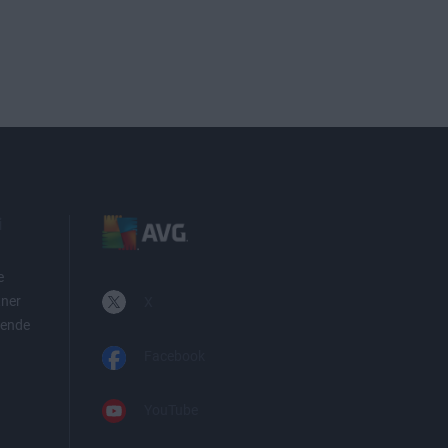
i
e
tner
X
iende
Facebook
YouTube