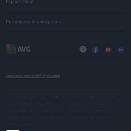
Espace client
Partenaires et entreprises
X
Facebook
YouTube
LinkedI
Connectez-vous à AVG MyAccount
|
|
|
Confidentialité
Signaler une faille
Contacter la sécurité
Accords de
|
|
|
licence
Déclaration sur l’esclavage moderne
Cookies
Déclaration
|
|
d’accessibilité
Ne pas vendre mes informations personnelles
Cookie
|
Settings
Toutes les
autres marques commerciales
appartiennent à leurs
détenteurs respectifs.