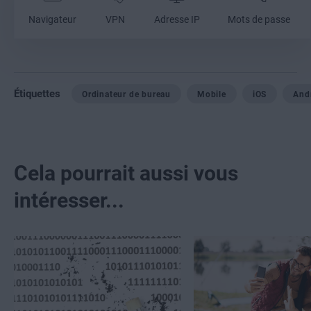
Navigateur
VPN
Adresse IP
Mots de passe
Étiquettes
Ordinateur de bureau
Mobile
iOS
And
Cela pourrait aussi vous
intéresser...