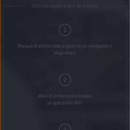
AVG es rápido y fácil de instalar
1
Busque el archivo descargado en su navegador o
dispositivo.
2
Abra el archivo para instalar
su aplicación AVG.
3