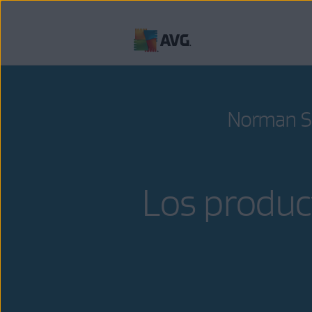
Ir
al
contenido
Norman S
Los produc