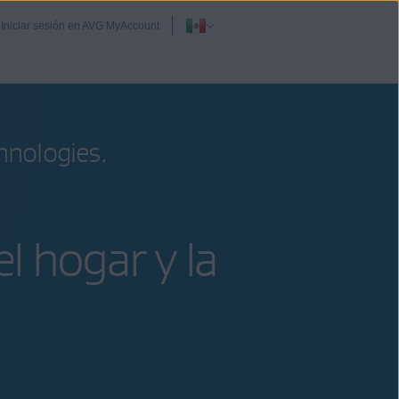
Iniciar sesión en AVG MyAccount
hnologies
.
 hogar y la