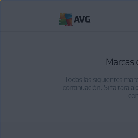
Ir
al
contenido
Marcas 
Todas las siguientes mar
continuación. Si faltara 
con