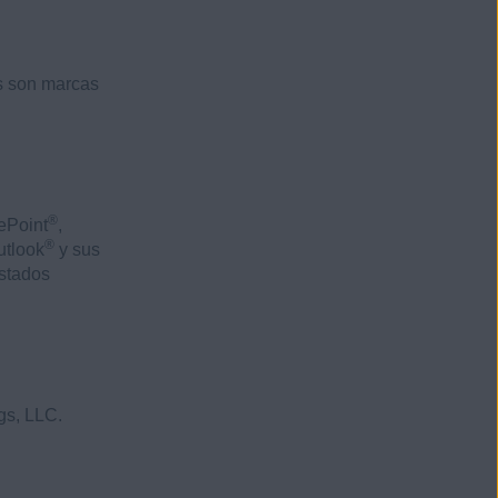
s son marcas
®
ePoint
,
®
utlook
y sus
Estados
gs, LLC.