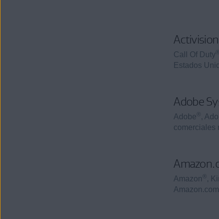
Activision
Call Of Duty
Estados Unid
Adobe Sy
®
Adobe
, Ad
comerciales 
Amazon.c
®
Amazon
, K
Amazon.com, I