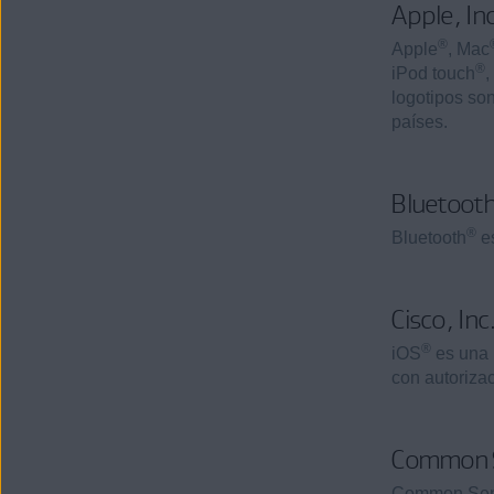
Apple, In
®
Apple
, Mac
®
iPod touch
,
logotipos so
países.
Bluetooth
®
Bluetooth
es
Cisco, Inc
®
iOS
es una 
con autorizac
Common 
Common Sen