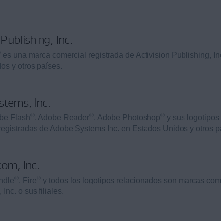
 Publishing, Inc.
®
es una marca comercial registrada de Activision Publishing, In
os y otros países.
stems, Inc.
®
®
®
obe Flash
, Adobe Reader
, Adobe Photoshop
y sus logotipos
registradas de Adobe Systems Inc. en Estados Unidos y otros p
om, Inc.
®
®
indle
, Fire
y todos los logotipos relacionados son marcas com
nc. o sus filiales.