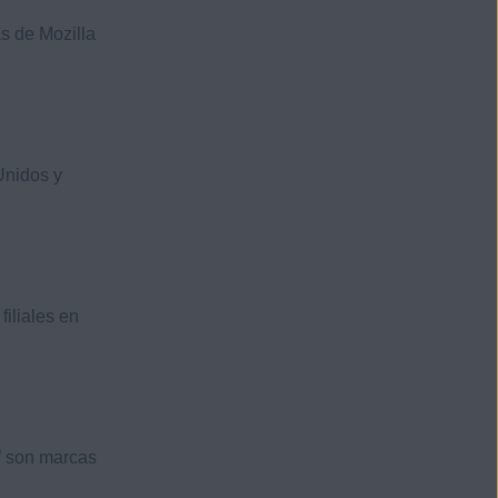
s de Mozilla
Unidos y
filiales en
®
son marcas