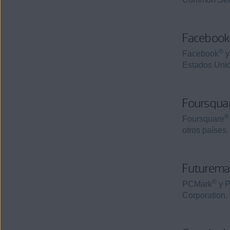
Facebook,
®
Facebook
y
Estados Unid
Foursquar
®
Foursquare
otros países.
Futuremar
®
PCMark
y P
Corporation.