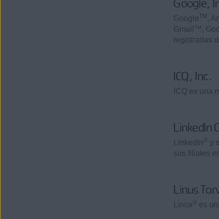
Google, I
TM
Google
, 
Gmail™, Goo
registradas 
ICQ, Inc.
ICQ es una m
LinkedIn 
®
LinkedIn
y s
sus filiales 
Linus Tor
®
Linux
es una