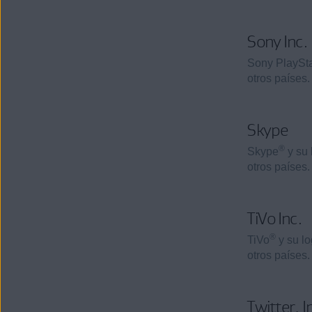
Sony Inc.
Sony PlaySta
otros países.
Skype
®
Skype
y su 
otros países.
TiVo Inc.
®
TiVo
y su lo
otros países.
Twitter, I