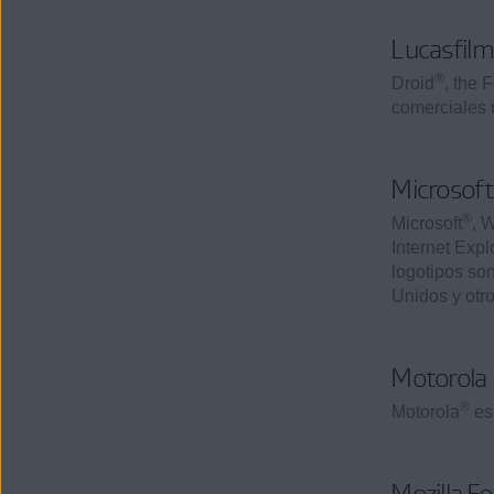
Lucasfilm
®
Droid
, the 
comerciales 
Microsoft
®
Microsoft
, 
Internet Expl
logotipos so
Unidos y otr
Motorola
®
Motorola
es
Mozilla F