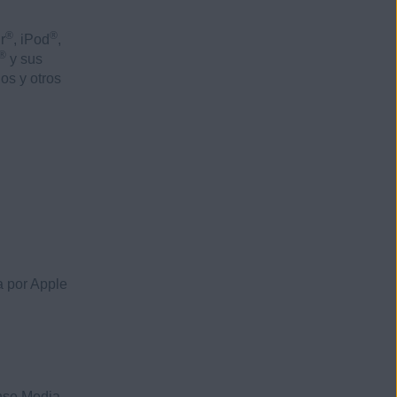
®
®
r
, iPod
,
®
y sus
os y otros
a por Apple
nse Media.