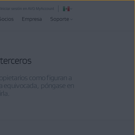
Iniciar sesión en AVG MyAccount
Socios
Empresa
Soporte
terceros
opietarios como figuran a
era equivocada, póngase en
rla.