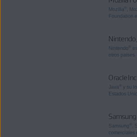
®
Mozilla
, Mo
Foundation e
Nintendo,
®
Nintendo
es
otros países.
Oracle Inc
®
Java
y su lo
Estados Unid
Samsung
®
Samsung
,
comerciales