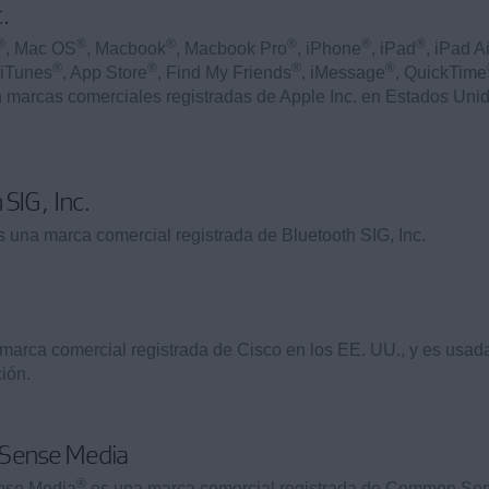
c.
®
®
®
®
®
®
, Mac OS
, Macbook
, Macbook Pro
, iPhone
, iPad
, iPad Ai
®
®
®
®
 iTunes
, App Store
, Find My Friends
, iMessage
, QuickTime
n marcas comerciales registradas de Apple Inc. en Estados Unid
 SIG, Inc.
 una marca comercial registrada de Bluetooth SIG, Inc.
.
marca comercial registrada de Cisco en los EE. UU., y es usad
ión.
Sense Media
®
se Media
es una marca comercial registrada de Common Se