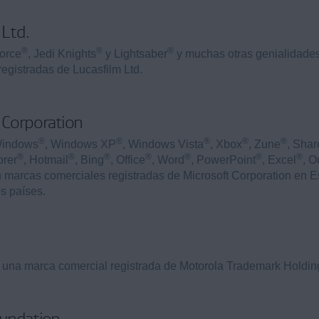
 Ltd.
®
®
®
Force
, Jedi Knights
y Lightsaber
y muchas otras genialidade
registradas de Lucasfilm Ltd.
 Corporation
®
®
®
®
®
Windows
, Windows XP
, Windows Vista
, Xbox
, Zune
, Shar
®
®
®
®
®
®
®
orer
, Hotmail
, Bing
, Office
, Word
, PowerPoint
, Excel
, O
n marcas comerciales registradas de Microsoft Corporation en 
os países.
 una marca comercial registrada de Motorola Trademark Holdin
oundation