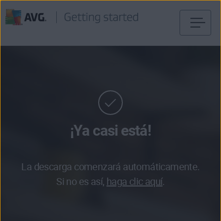
Ir
al
contenido
¡Ya casi está!
La descarga comenzará automáticamente.
Si no es así,
haga clic aquí
.