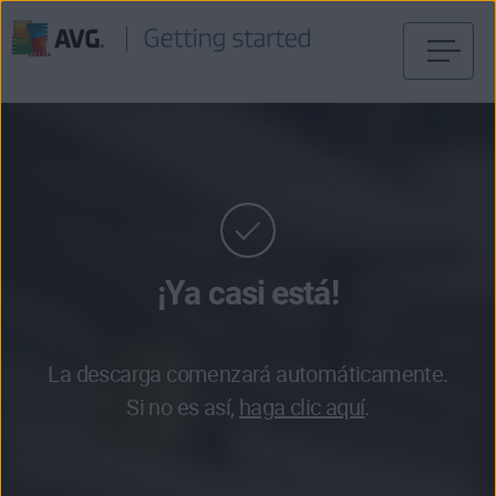
Ir
al
contenido
¡Ya casi está!
La descarga comenzará automáticamente.
Si no es así,
haga clic aquí
.