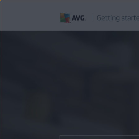
Ir
al
contenido