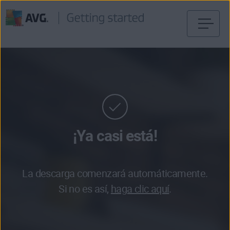
Ir
al
contenido
¡Ya casi está!
La descarga comenzará automáticamente.
Si no es así,
haga clic aquí
.