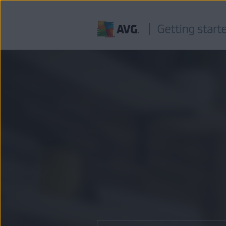
Ir
al
contenido