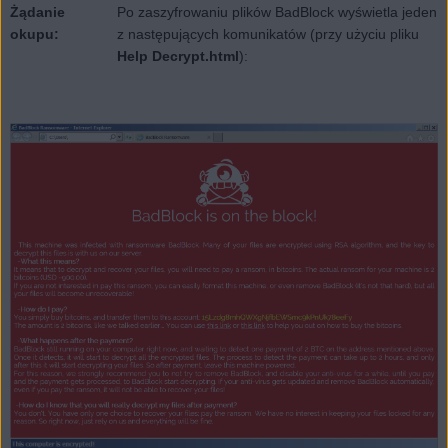
Żądanie
Po zaszyfrowaniu plików BadBlock wyświetla jeden
okupu:
z następujących komunikatów (przy użyciu pliku
Help Decrypt.html
):