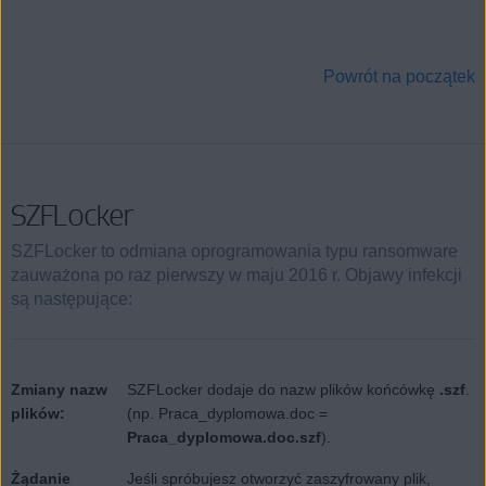
Powrót na początek
SZFLocker
SZFLocker to odmiana oprogramowania typu ransomware
zauważona po raz pierwszy w maju 2016 r. Objawy infekcji
są następujące:
Zmiany nazw
SZFLocker dodaje do nazw plików końcówkę
.szf
.
plików:
(np. Praca_dyplomowa.doc =
Praca_dyplomowa.doc.szf
).
Żądanie
Jeśli spróbujesz otworzyć zaszyfrowany plik,