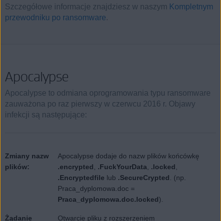
Szczegółowe informacje znajdziesz w naszym
Kompletnym
przewodniku po ransomware
.
Apocalypse
Apocalypse to odmiana oprogramowania typu ransomware
zauważona po raz pierwszy w czerwcu 2016 r. Objawy
infekcji są następujące:
Zmiany nazw
Apocalypse dodaje do nazw plików końcówkę
plików:
.encrypted
,
.FuckYourData
,
.locked
,
.Encryptedfile
lub
.SecureCrypted
. (np.
Praca_dyplomowa.doc =
Praca_dyplomowa.doc.locked
).
Żądanie
Otwarcie pliku z rozszerzeniem