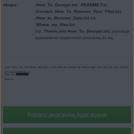
okupu:
.How_To_Decrypt.txt
,
.README.Txt
,
.Contact_Here_To_Recover_Your_Files.txt
,
.How_to_Recover_Data.txt
lub
.Where_my_files.txt
(np.
Thesis.doc.How_To_Decrypt.txt
) powoduje
wyświetlenie wiadomości podobnej do tej:
Pobierz poprawkę Apocalypse