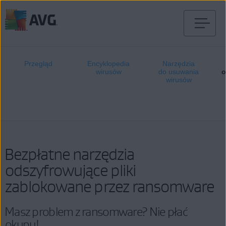
Przejdź
do
treści
Przegląd
Encyklopedia
Narzędzia
wirusów
do usuwania
o
wirusów
Bezpłatne narzędzia
odszyfrowujące pliki
zablokowane przez ransomware
Masz problem z ransomware? Nie płać
okupu!