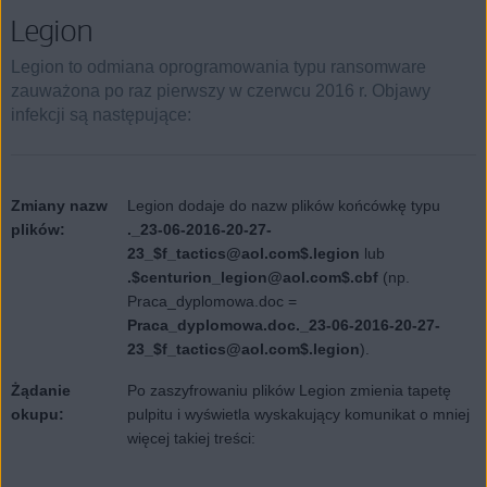
Legion
Legion to odmiana oprogramowania typu ransomware
zauważona po raz pierwszy w czerwcu 2016 r. Objawy
infekcji są następujące:
Zmiany nazw
Legion dodaje do nazw plików końcówkę typu
plików:
._23-06-2016-20-27-
23_$f_tactics@aol.com$.legion
lub
.$centurion_legion@aol.com$.cbf
(np.
Praca_dyplomowa.doc =
Praca_dyplomowa.doc._23-06-2016-20-27-
23_$f_tactics@aol.com$.legion
).
Żądanie
Po zaszyfrowaniu plików Legion zmienia tapetę
okupu:
pulpitu i wyświetla wyskakujący komunikat o mniej
więcej takiej treści: