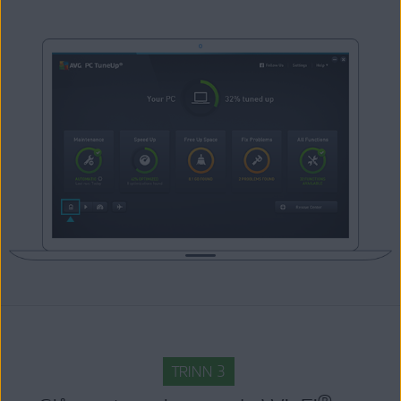
TRINN 3
®