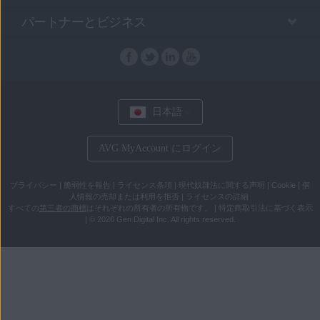
パートナーとビジネス
日本語
AVG MyAccount にログイン
プライバシー
|
脆弱性を報告
|
ライセンス条項
|
現代奴隷法に関する声明
|
Cookie
|
個
人情報の売却または利用を拒否
|
ライセンスの詳細
すべての
第三者の商標
はそれぞれの所有者の所有物です。
|
特定商取引法に基づく表示
|
© 2026 Gen Digital Inc. All rights reserved.
コ
メ
ン
ニ
テ
ュ
ン
ー
ツ
に