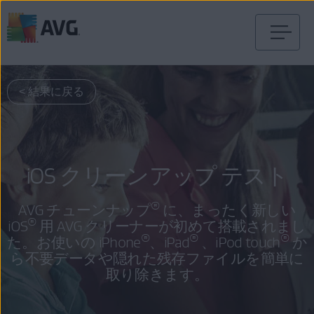
コ
ン
テ
< 結果に戻る
ン
ツ
に
移
動
iOS クリーンアップ テスト
®
AVG チューンナップ
に、まったく新しい
®
iOS
用 AVG クリーナーが初めて搭載されまし
®
®
®
た。お使いの iPhone
、iPad
、iPod touch
か
ら不要データや隠れた残存ファイルを簡単に
取り除きます。