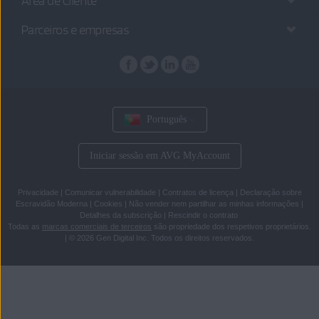
Área de Cliente
Parceiros e empresas
Português
Iniciar sessão em AVG MyAccount
Privacidade
|
Comunicar vulnerabilidade
|
Contratos de licença
|
Declaração sobre
Escravidão Moderna
|
Cookies
|
Não vender nem partilhar as minhas informações
|
Detalhes da subscrição
|
Rescindir o contrato
Todas as
marcas comerciais de terceiros
são propriedade dos respetivos proprietários.
|
© 2026 Gen Digital Inc. Todos os direitos reservados.
Saltar
Saltar
para
para
conteúdo
o