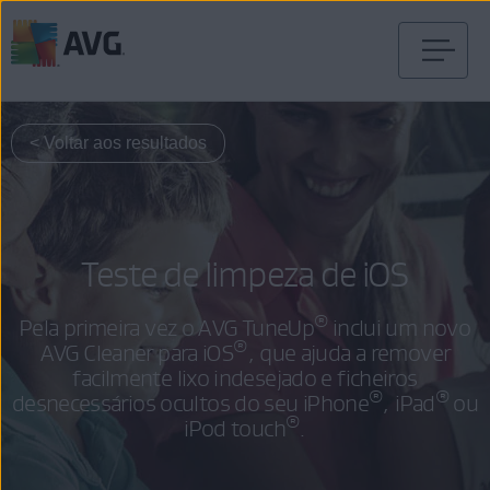
Saltar
para
conteúdo
< Voltar aos resultados
Teste de limpeza de iOS
®
Pela primeira vez o AVG TuneUp
inclui um novo
®
AVG Cleaner para iOS
, que ajuda a remover
facilmente lixo indesejado e ficheiros
®
®
desnecessários ocultos do seu iPhone
, iPad
ou
®
iPod touch
.