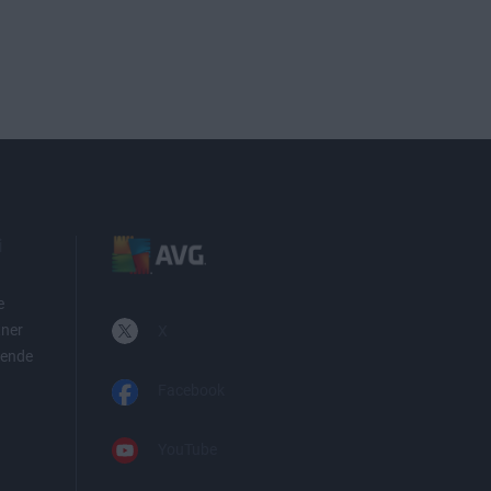
i
e
tner
X
iende
Facebook
YouTube