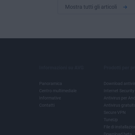
Mostra tutti gli articoli
Informazioni su AVG
Prodotti per pr
Panoramica
Download antivir
Centro multimediale
Internet Security
Informative
Antivirus per An
Contatti
Antivirus gratui
Secure VPN
TuneUp
File di installazi
Download beta