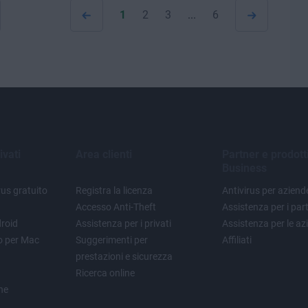
1
2
3
...
6
ivati
Area clienti
Partner e prodott
Business
us gratuito
Registra la licenza
Antivirus per aziend
Accesso Anti-Theft
Assistenza per i par
droid
Assistenza per i privati
Assistenza per le az
to per Mac
Suggerimenti per
Affiliati
prestazioni e sicurezza
Ricerca online
one