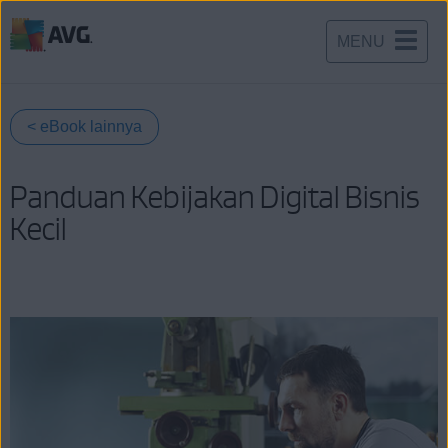
MENU
Langsung
menuju
halaman
< eBook lainnya
konten
Panduan Kebijakan Digital Bisnis
Kecil