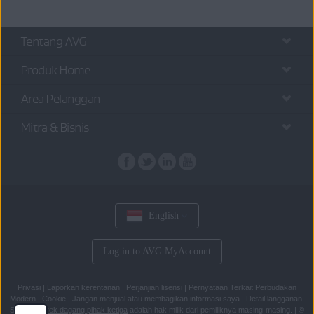
Tentang AVG
Produk Home
Area Pelanggan
Mitra & Bisnis
English
Log in to AVG MyAccount
Privasi
|
Laporkan kerentanan
|
Perjanjian lisensi
|
Pernyataan Terkait Perbudakan
Modern
|
Cookie
|
Jangan menjual atau membagikan informasi saya
|
Detail langganan
Semua
merek dagang pihak ketiga
adalah hak milik dari pemiliknya masing-masing.
|
©