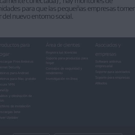
secamente conectada), hay montones de
nidades para que las pequeñas empresas tome
r del nuevo entorno social.
roductos para
Área de clientes
Asociados y
ogar
Registra tus licencias
empresas
Soporte para productos para
scargar Free Antivirus
Software antivirus
hogar
empresarial
ternet Security
Consejos de seguridad y
Soporte para asociados
tivirus para Android
rendimiento
Soporte para empresas
tivirus para Mac gratuito
Investigación en línea
Afiliados
ecure VPN
uneUp
álisis y eliminación de
rus
chivos de instalación
escargas beta
iver Updater