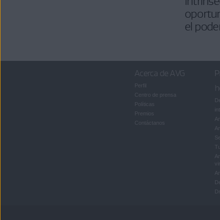
intrín
oportu
el pode
Acerca de AVG
P
Perfil
h
Centro de prensa
De
Políticas
in
Premios
An
Contáctanos
An
S
T
An
vi
Ar
D
Dr