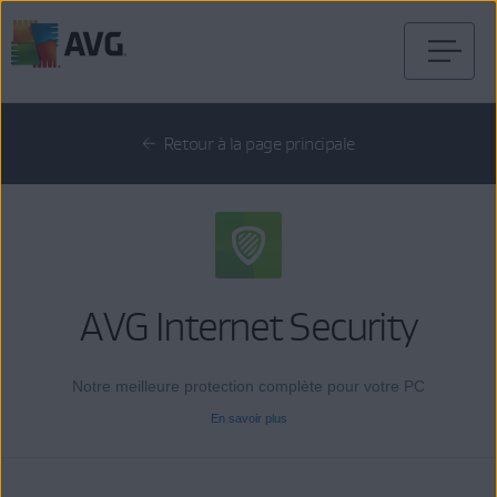
Passer
directement
au
Retour à la page principale
contenu
AVG Internet Security
Notre meilleure protection complète pour votre PC
En savoir plus