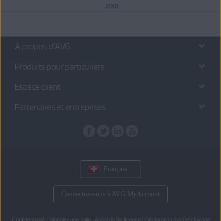
.exe
À propos d’AVG
Produits pour particuliers
Espace client
Partenaires et entreprises
Français
Connectez-vous à AVG MyAccount
Confidentialité
|
Signaler une faille
|
Accords de licence
|
Déclaration sur l’esclavage