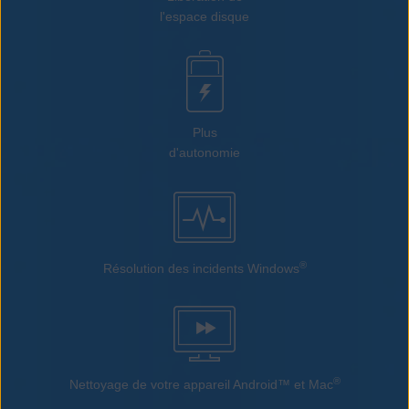
l'espace disque
Plus
d'autonomie
®
Résolution des incidents Windows
®
Nettoyage de votre appareil Android™ et Mac