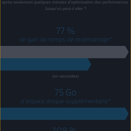
après seulement quelques minutes d'optimisation des performances.
Jusqu'où peut-il aller ?
77 %
de gain de temps de redémarrage*
39
8.7
(en secondes)
75 Go
d'espace disque supplémentaire*
75 Go
108 %