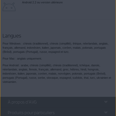
Android 2.2 ou version ultérieure
Langues
Pour Windows : chinois (traditionnel), chinois (simplifié), thèque, néerlandais, anglais,
français, allemand, indonésien, italien, japonais, coréen, malais, polonais, portugais
(Brésil), portugais (Portugal), russe, espagnol et turc.
Pour Mac : anglais uniquement.
Pour Android : arabe, chinois (simplifié), chinois (traditionnel), tchèque, danois,
néerlandais, anglais, finnois, français, allemand, grec, hébreu, hindi, hongrois,
indonésien, italien, japonais, coréen, malais, norvégien, polonais, portugais (Brésil),
portugais (Portugal), russe, serbe, slovaque, espagnol, suédois, thaï, turc, ukrainien et
vietnamien.
À propos d’AVG
Produits pour particuliers