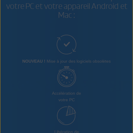
votre PC et votre appareil Android et
Mac :
NOUVEAU !
Mise à jour des logiciels obsolètes
Accélération de
votre PC
Libération de