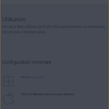
Utilisation
Ne peut être utilisée qu'à des fins personnelles et familiales,
et non pas commerciales.
Configuration minimale
Windows 11
,
10
,
8
,
7
OSX 10.8 Mountain Lion ou version ultérieure