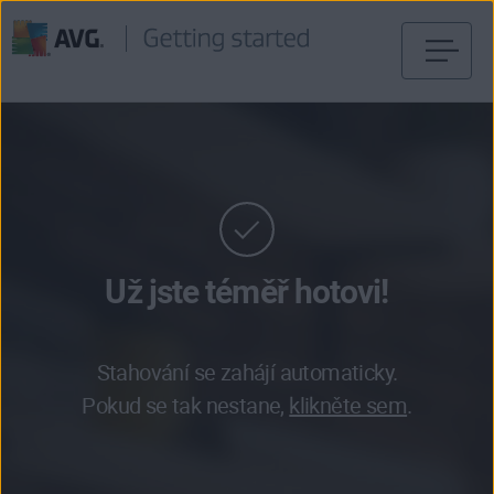
Přejít
na
obsah
stránky
Už jste téměř hotovi!
Stahování se zahájí automaticky.
Pokud se tak nestane,
klikněte sem
.