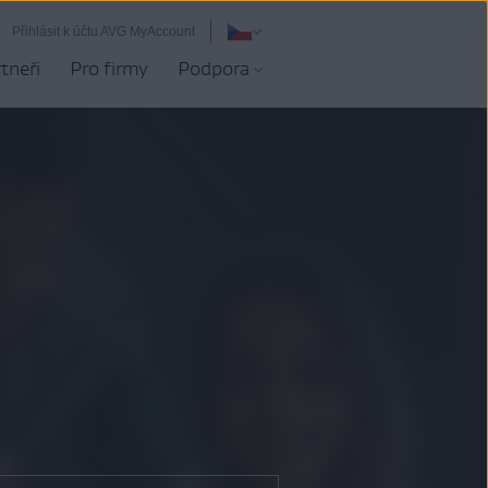
Přihlásit k účtu AVG MyAccount
tneři
Pro firmy
Podpora