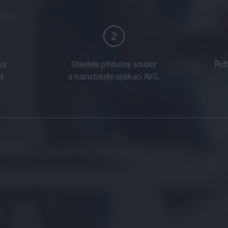
2
or
Otevřete příslušný soubor
Řiď
í.
a nainstalujte aplikaci AVG.