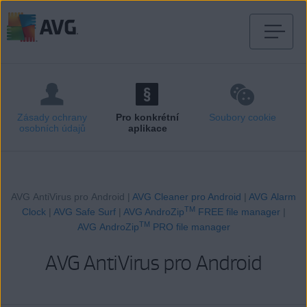
Přejít
na
obsah
stránky
Zásady ochrany
Pro konkrétní
Soubory cookie
osobních údajů
aplikace
AVG AntiVirus pro Android
|
AVG Cleaner pro Android
|
AVG Alarm
TM
Clock
|
AVG Safe Surf
|
AVG AndroZip
FREE file manager
|
TM
AVG AndroZip
PRO file manager
AVG AntiVirus pro Android