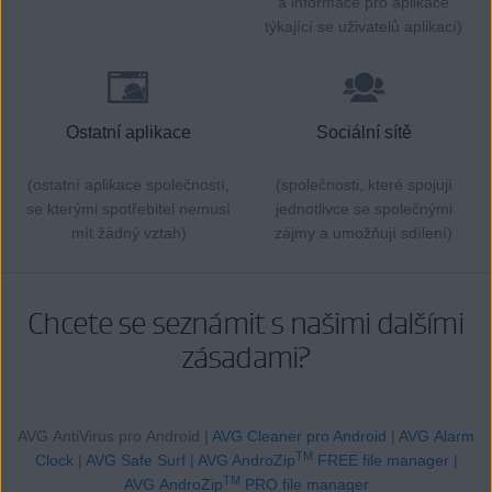
a informace pro aplikace
týkající se uživatelů aplikací)
Ostatní aplikace
Sociální sítě
(ostatní aplikace společností,
(společnosti, které spojují
se kterými spotřebitel nemusí
jednotlivce se společnými
mít žádný vztah)
zájmy a umožňují sdílení)
Chcete se seznámit s našimi dalšími
zásadami?
AVG AntiVirus pro Android
|
AVG Cleaner pro Android
|
AVG Alarm
TM
Clock
|
AVG Safe Surf
|
AVG AndroZip
FREE file manager
|
TM
AVG AndroZip
PRO file manager