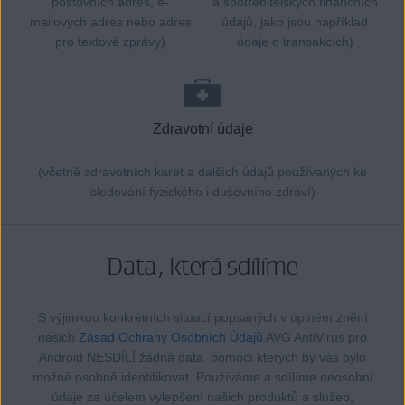
poštovních adres, e-
a spotřebitelských finančních
mailových adres nebo adres
údajů, jako jsou například
pro textové zprávy)
údaje o transakcích)
Zdravotní údaje
(včetně zdravotních karet a dalších údajů používaných ke
sledování fyzického i duševního zdraví)
Data, která sdílíme
S výjimkou konkrétních situací popsaných v úplném znění
našich
Zásad Ochrany Osobních Údajů
AVG AntiVirus pro
Android NESDÍLÍ žádná data, pomocí kterých by vás bylo
možné osobně identifikovat. Používáme a sdílíme neosobní
údaje za účelem vylepšení našich produktů a služeb,