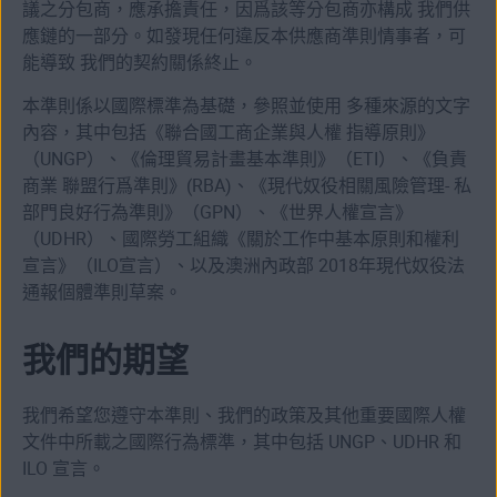
議之分包商，應承擔責任，因爲該等分包商亦構成 我們供
應鏈的一部分。如發現任何違反本供應商準則情事者，可
能導致 我們的契約關係終止。
本準則係以國際標準為基礎，參照並使用 多種來源的文字
內容，其中包括《聯合國工商企業與人權 指導原則》
（UNGP）、《倫理貿易計畫基本準則》（ETI）、《負責
商業 聯盟行爲準則》(RBA)、《現代奴役相關風險管理- 私
部門良好行為準則》（GPN）、《世界人權宣言》
（UDHR）、國際勞工組織《關於工作中基本原則和權利
宣言》（ILO宣言）、以及澳洲內政部 2018年現代奴役法
通報個體準則草案。
我們的期望
我們希望您遵守本準則、我們的政策及其他重要國際人權
文件中所載之國際行為標準，其中包括 UNGP、UDHR 和
ILO 宣言。