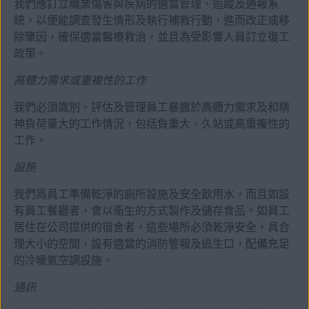
我們應訂立職業傷害與疾病的適當管理、追蹤及通報系
統，以便能調查發生情形及執行補救行動，進而改正或移
除肇因，確保適當醫療救治，並且為受影響人員訂立復工
政策。
高體力需求或重複性的工作
我們必須識別、評估及管理員工暴露於高體力需求及和精
神負荷量大的工作情況，包括負重大、久站或高重複性的
工作。
設施
我們爲員工準備乾淨的廁所設施及安全飲用水，而且如設
有員工餐廳者，會以衛生的方式製作及儲存食品。如員工
居住在公司提供的宿舍者，這些場所必須乾淨安全，具合
理大小的空間，設有適當的消防警報及逃生口，配備充足
的冷暖氣空調設施。
通訊