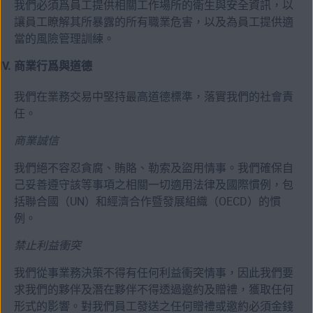
我們必須爲員工提供相關工作場所的衛生與安全資訊，以
讓員工瞭解其所暴露的所有職業危害，以及為員工提供適
當的風險管理訓練。
商業行爲與道德
我們在業務交易中堅持最高道德標準，落實我們的社會責
任。
商業誠信
我們絕不容忍貪腐、賄賂、勒索及盜用情事。我們確保自
己妥善遵守該等事項之相關一切適用法律及國際慣例，包
括聯合國（UN）和經濟合作暨發展組織（OECD）的慣
例。
禁止利益衝突
我們從事業務決策不得有任何利益衝突情事，因此我們要
求我們的夥伴及潛在夥伴不得透過邀約及贈禮，獲取任何
形式的影響。對我們員工發送之任何贈禮或邀約必須金錢