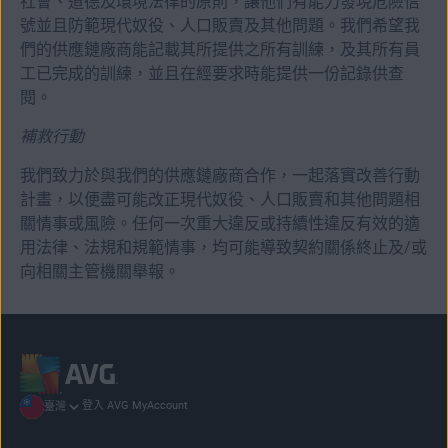
社會、道德及環境法律的原則，讓他們有能力發現危險信
號並且防範現代奴役、人口販賣及其他問題。我們希望我
們的供應鏈廠商能記載其所提供之所有訓練，及其所有員
工已完成的訓練，並且在經要求時能提供一份記錄供查
閱。
補救行動
我們致力於與我們的供應鏈廠商合作，一起落實改善行動
計畫，以便盡可能改正現代奴役、人口販賣和其他問題相
關情事或風險。任何一次重大違反或持續性違反有效的適
用法律、法規和規範情事，均可能導致契約關係終止及/或
向相關主管機關舉報。
登入 AVG MyAccount
臺灣