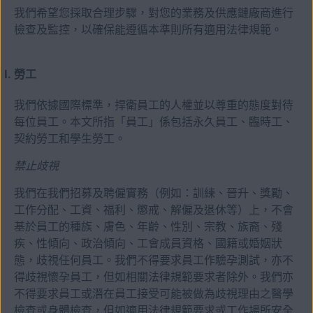
我們希望您採取合理步驟，對您的業務及供應鏈廠商進行
檢查及監控，以確保能遵循本準則所有適用法律規範。
勞工
我們依據國際標準，捍衛員工的人權並以尊重的態度對待
每位員工。本文所指「員工」係包括永久員工、臨時工、
契約勞工和學生勞工。
禁止歧視
我們在我們招募及聘僱實務（例如：訓練、晉升、獎勵、
工作分配、工資、福利、懲戒、解僱及退休等）上，不會
基於員工的種族、膚色、年齡、性別、宗教、族裔、殘
疾、性傾向、政治傾向、工會成員資格、國籍或婚姻狀
態，歧視任何員工。我們不得要求員工作驗孕測試，亦不
得歧視懷孕員工，但如相關法律規範要求者除外。我們亦
不得要求員工或潛在員工接受可能被做為歧視理由之醫學
檢查或身體檢查，但如適用法律規範要求或工作場所安全