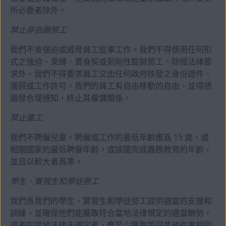
所必要者除外。
禁止非自願勞工
我們不會強迫或威脅員工從事工作。我們不得使用任何形
式之強迫、束縛、賣身契或剝削性監獄勞工。除經法律要
求外，我們不得要求員工交出任何政府核發之身份證件、
護照或工作許可。我們的員工有自由移動的自由，並得透
過發合理通知，終止其僱傭關係。
禁止童工
我們不聘僱兒童。聘僱或工作的最低年齡應爲 15 歲、或
相關國家的最低聘僱年齡，或該國完成義務教育的年齡，
並且以較大者爲準。
學生、實習生和學徒勞工
我們爲我們的學生、實習生和學徒勞工提供適當的支援和
訓練，並確保他們能獲取符合當地法律規定的適當酬勞，
或者如當地法律未規定者，應至少獲取等同其他從事相同