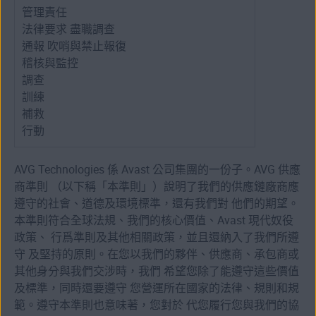
管理責任
法律要求 盡職調查
通報 吹哨與禁止報復
稽核與監控
調查
訓練
補救
行動
AVG Technologies 係 Avast 公司集團的一份子。AVG 供應
商準則 （以下稱「本準則」）說明了我們的供應鏈廠商應
遵守的社會、道德及環境標準，還有我們對 他們的期望。
本準則符合全球法規、我們的核心價值、Avast 現代奴役
政策、 行爲準則及其他相關政策，並且還納入了我們所遵
守 及堅持的原則。在您以我們的夥伴、供應商、承包商或
其他身分與我們交涉時，我們 希望您除了能遵守這些價值
及標準，同時還要遵守 您營運所在國家的法律、規則和規
範。遵守本準則也意味著，您對於 代您履行您與我們的協