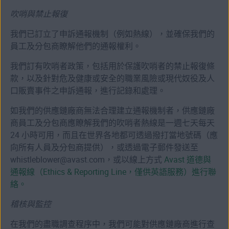
吹哨與禁止報復
我們已訂立了申訴通報機制（例如熱線），並確保我們的
員工及分包商瞭解他們的通報權利。
我們訂有吹哨者政策，包括用於保護吹哨者的禁止報復條
款，以及針對危及健康或安全的職業風險或現代奴役及人
口販賣事件之申訴通報，進行記錄和處理。
如我們的供應鏈廠商無法合理建立通報機制者，供應鏈廠
商員工及分包商應瞭解我們的吹哨者熱線是一週七天每天
24 小時可用，而且在世界各地都可透過撥打當地號碼（應
向所有人員及分包商提供），或透過電子郵件發送至
whistleblower@avast.com，或以線上方式
Avast 道德與
通報線（Ethics & Reporting Line，僅供英語服務）進行聯
絡。
稽核與監控
在我們的盡職調查程序中，我們可能對供應鏈廠商進行查