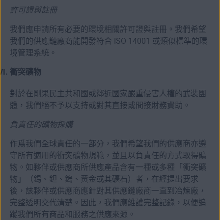
許可證與註冊
我們應申請所有必要的環境相關許可證與註冊。我們希望
我們的供應鏈廠商能開發符合 ISO 14001 或類似標準的環
境管理系統。
衝突礦物
對於在剛果民主共和國或鄰近國家嚴重侵害人權的武裝團
體，我們絕不予以支持或對其直接或間接財務資助。
負責任的礦物採購
作爲我們全球責任的一部分，我們希望我們的供應商亦遵
守所有適用的衝突礦物規範，並且以負責任的方式取得礦
物。如夥伴或供應商所供應產品含有一種或多種「衝突礦
物」（錫、鉭、鎢、黃金或其礦石）者，在經提出要求
後，該夥伴或供應商應針對其供應鏈廠商一直到冶煉廠，
完整透明交代清楚。因此，我們應維護完整記錄，以便追
蹤我們所有商品和服務之供應來源。