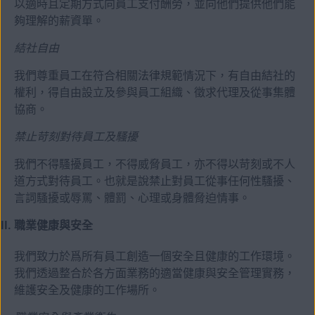
以適時且定期方式向員工支付酬勞，並向他們提供他們能
夠理解的薪資單。
結社自由
我們尊重員工在符合相關法律規範情況下，有自由結社的
權利，得自由設立及參與員工組織、徵求代理及從事集體
協商。
禁止苛刻對待員工及騷擾
我們不得騷擾員工，不得威脅員工，亦不得以苛刻或不人
道方式對待員工。也就是說禁止對員工從事任何性騷擾、
言詞騷擾或辱罵、體罰、心理或身體脅迫情事。
職業健康與安全
我們致力於爲所有員工創造一個安全且健康的工作環境。
我們透過整合於各方面業務的適當健康與安全管理實務，
維護安全及健康的工作場所。