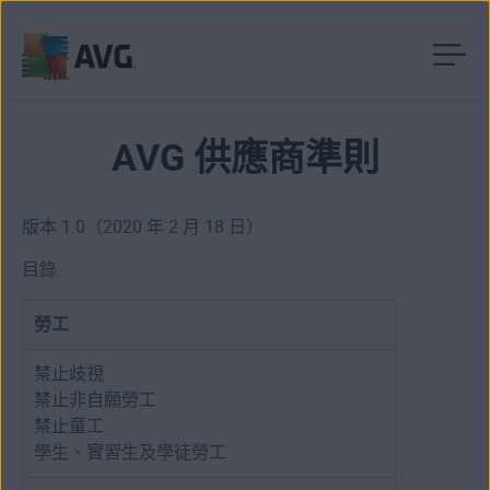
跳
到
目
AVG 供應商準則
錄
版本 1.0（2020 年 2 月 18 日）
目錄
勞工
禁止歧視
禁止非自願勞工
禁止童工
學生、實習生及學徒勞工