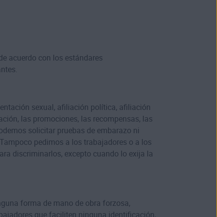
de acuerdo con los estándares
antes.
tación sexual, afiliación política, afiliación
rmación, las promociones, las recompensas, las
o podemos solicitar pruebas de embarazo ni
. Tampoco pedimos a los trabajadores o a los
ra discriminarlos, excepto cuando lo exija la
inguna forma de mano de obra forzosa,
ajadores que faciliten ninguna identificación,