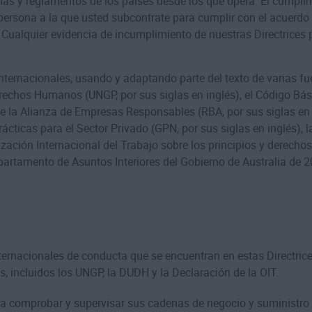
rmas y reglamentos de los países desde los que opera. El cumplim
persona a la que usted subcontrate para cumplir con el acuerdo
Cualquier evidencia de incumplimiento de nuestras Directrices 
ternacionales, usando y adaptando parte del texto de varias fue
chos Humanos (UNGP, por sus siglas en inglés), el Código Básico
de la Alianza de Empresas Responsables (RBA, por sus siglas en
cticas para el Sector Privado (GPN, por sus siglas en inglés), 
ación Internacional del Trabajo sobre los principios y derechos
partamento de Asuntos Interiores del Gobierno de Australia de 2
rnacionales de conducta que se encuentran en estas Directrice
 incluidos los UNGP, la DUDH y la Declaración de la OIT.
comprobar y supervisar sus cadenas de negocio y suministro p