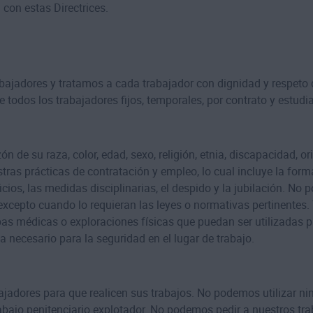
con estas Directrices.
ajadores y tratamos a cada trabajador con dignidad y respeto 
e todos los trabajadores fijos, temporales, por contrato y estudi
de su raza, color, edad, sexo, religión, etnia, discapacidad, orien
estras prácticas de contratación y empleo, lo cual incluye la fo
ficios, las medidas disciplinarias, el despido y la jubilación. N
excepto cuando lo requieran las leyes o normativas pertinentes
s médicas o exploraciones físicas que puedan ser utilizadas pa
 necesario para la seguridad en el lugar de trabajo.
adores para que realicen sus trabajos. No podemos utilizar n
abajo penitenciario explotador. No podemos pedir a nuestros trab