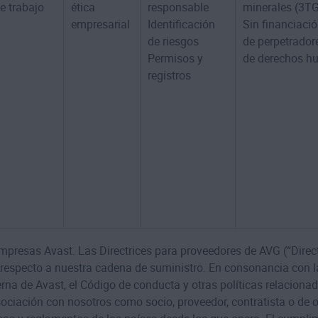
e trabajo
ética
responsable
minerales (3T
empresarial
Identificación
Sin financiació
de riesgos
de perpetrador
Permisos y
de derechos 
registros
resas Avast. Las Directrices para proveedores de AVG (“Directr
 respecto a nuestra cadena de suministro. En consonancia con l
na de Avast, el Código de conducta y otras políticas relacionad
iación con nosotros como socio, proveedor, contratista o de 