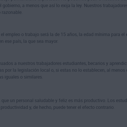
 gobierno, a menos que así lo exija la ley. Nuestros trabajadores
o razonable.
 empleo o trabajo será la de 15 años, la edad mínima para el e
en ese país, la que sea mayor.
uados a nuestros trabajadores estudiantes, becarios y aprendi
or la legislación local o, si estas no lo establecen, al menos 
as iguales o similares.
que un personal saludable y feliz es más productivo. Los estu
oductividad y, de hecho, puede tener el efecto contrario.