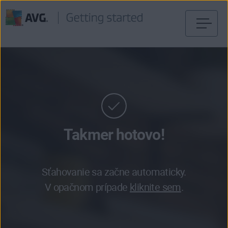
Prejsť
na
obsah
stránky
Takmer hotovo!
Sťahovanie sa začne automaticky.
V opačnom prípade
kliknite sem
.