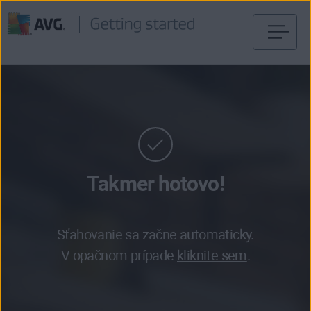
Prejsť
na
obsah
stránky
Takmer hotovo!
Sťahovanie sa začne automaticky.
V opačnom prípade
kliknite sem
.