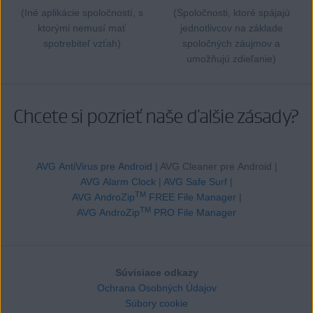
(Iné aplikácie spoločností, s
(Spoločnosti, ktoré spájajú
ktorými nemusí mať
jednotlivcov na základe
spotrebiteľ vzťah)
spoločných záujmov a
umožňujú zdieľanie)
Chcete si pozrieť naše ďalšie zásady?
AVG AntiVirus pre Android
| AVG Cleaner pre Android |
AVG Alarm Clock
|
AVG Safe Surf
|
TM
AVG AndroZip
FREE File Manager
|
TM
AVG AndroZip
PRO File Manager
Súvisiace odkazy
Ochrana Osobných Údajov
Súbory cookie