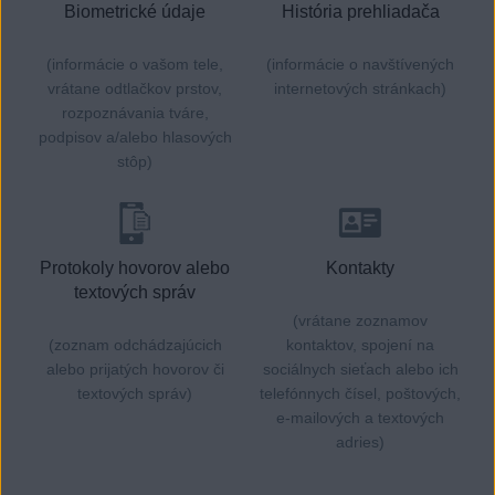
Biometrické údaje
História prehliadača
(informácie o vašom tele,
(informácie o navštívených
vrátane odtlačkov prstov,
internetových stránkach)
rozpoznávania tváre,
podpisov a/alebo hlasových
stôp)
Protokoly hovorov alebo
Kontakty
textových správ
(vrátane zoznamov
(zoznam odchádzajúcich
kontaktov, spojení na
alebo prijatých hovorov či
sociálnych sieťach alebo ich
textových správ)
telefónnych čísel, poštových,
e-mailových a textových
adries)