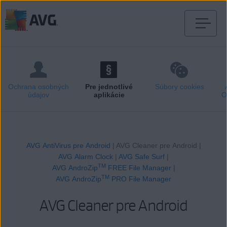
Prejsť
na
obsah
stránky
Ochrana osobných
Pre jednotlivé
Súbory cookies
údajov
aplikácie
O
AVG AntiVirus pre Android
| AVG Cleaner pre Android |
AVG Alarm Clock
|
AVG Safe Surf
|
TM
AVG AndroZip
FREE File Manager
|
TM
AVG AndroZip
PRO File Manager
AVG Cleaner pre Android