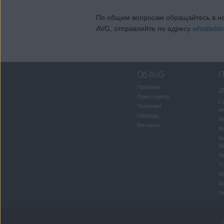
По общим вопросам обращайтесь в на
AVG, отправляйте по адресу
whistleb
Об AVG
П
Профиль
д
Пресс-центр
С
Политики
а
Награды
In
Контакты
Ан
Б
M
S
T
У
З
Dr