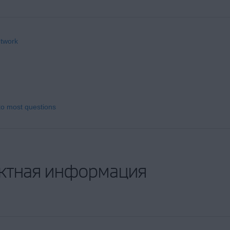
etwork
to most questions
ктная информация