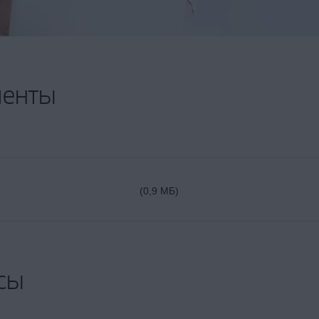
менты
(0,9 МБ)
сы