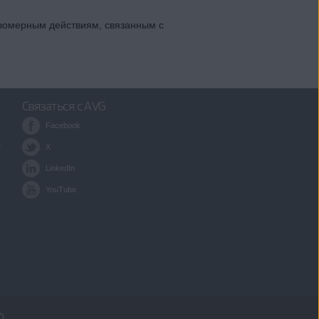
вомерным действиям, связанным с
Связаться с AVG
Facebook
я
X
LinkedIn
YouTube