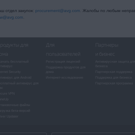
ш отдел закупок:
procurement@avg.com
. Жалобы по любым непра
low@avg.com
.
родукты для
Для
Партнеры
ома
пользователей
и бизнес
качать бесплатный
Регистрация лицензий
Антивирусная защита дл
нтивирус
бизнеса
Поддержка продуктов для
ternet Security
дома
Партнерская поддержка
тивирус для Android
Интернет-исследование
Поддержка для бизнеса
есплатный антивирус для
Партнерская программа
ac
ecure VPN
uneUp
становочные файлы
агрузка бета-версий
iver Updater