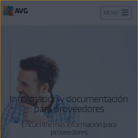
MENÚ
Ir
al
contenido
Información y documentación
para proveedores
Encuentre más información para
proveedores