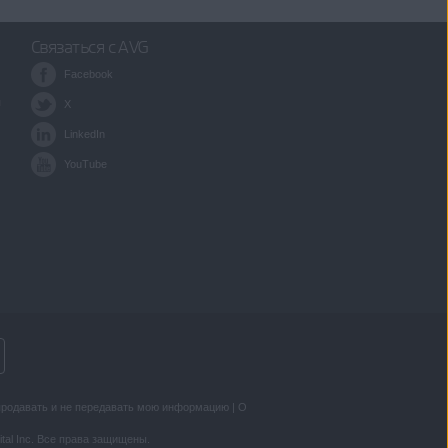
Связаться с AVG
Facebook
я
X
LinkedIn
YouTube
продавать и не передавать мою информацию
|
О
ital Inc. Все права защищены.