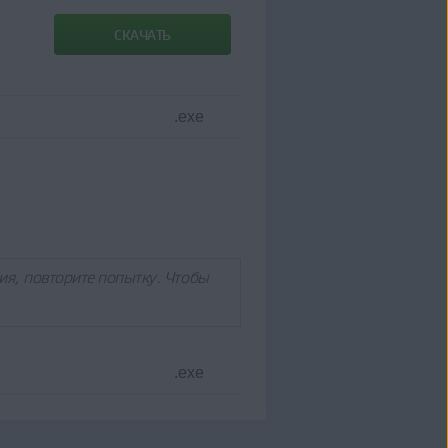
СКАЧАТЬ
.exe
ия, повторите попытку. Чтобы
.exe