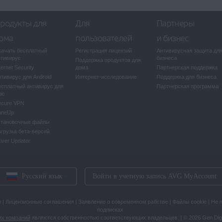
родукты для
Для
Партнеры
ома
пользователей
и бизнес
качать бесплатный
Регистрация лицензий
Антивирусная защита дл
нтивирус
бизнеса
Поддержка продуктов для
ternet Security
дома
Партнерская поддержка
тивирус для Android
Интернет-исследование
Поддержка для бизнеса
есплатный антивирус для
Партнерская программа
ac
ecure VPN
uneUp
становочные файлы
агрузка бета-версий
iver Updater
Русский язык
Войти в учетную запись AVG MyAccount
и
|
Лицензионные соглашения
|
Заявление о современном рабстве
|
Файлы cookie
|
Не 
подписках
их компаний
являются собственностью соответствующих владельцев.
|
© 2026 Gen Dig