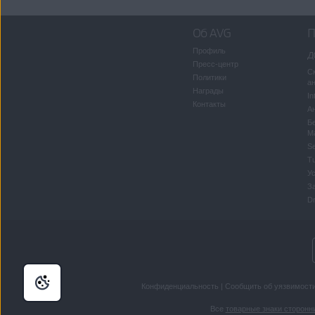
Об AVG
П
Профиль
д
Пресс-центр
С
Политики
а
Награды
In
Контакты
Ан
Б
M
S
T
У
З
Dr
Конфиденциальность
|
Сообщить об уязвимост
Все
товарные знаки сторонн