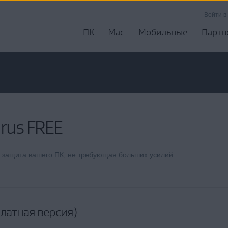
Войти в
ПК
Mac
Мобильные
Партн
irus FREE
 защита вашего ПК, не требующая больших усилий
латная версия)