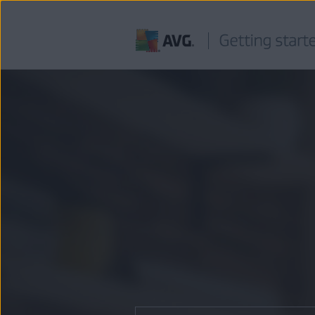
내
용
건
너
뛰
기