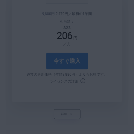
9,880
円
2,470
円
／最初の1年間
相当額：
823
206
円
／月
今すぐ購入
通常の更新価格（年額
9,880
円
）よりもお得です。
ライセンスの詳細
詳細