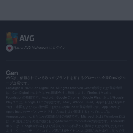
AVG MyAccount にログイン
日本
AVGは、信頼されている数々のブランドを有するグローバル企業Genのグル
ープ企業です。
Copyright © 2026 Gen Digital Inc. All rights reserved.Genの商標または登録商標
は、Gen Digital Inc.またはその関連会社に帰属します。FirefoxはMozilla
Foundationの商標です。Android、Google Chrome、Google Play、およびGoogle
Playロゴは、Google, LLC.の商標です。Mac、iPhone、iPad、AppleおよびAppleロ
ゴは、米国およびその他の国におけるApple Inc.の登録商標です。App Storeは
Apple Inc.のサービスマークです。Alexaおよび関連するすべてのロゴは
Amazon.com, Inc.またはその関連会社の商標です。MicrosoftおよびWindowsロゴ
は、米国およびその他の国におけるMicrosoft Corporationの商標です。Androidロ
ボットは、Googleが作成および提供している作品から複製または改変したもので
あり、クリエイティブ・コモンズ表示3.0ライセンスに記載された条件に従って使