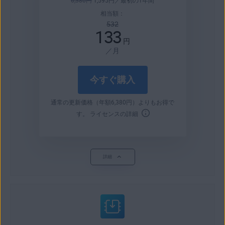
6,380
円
1,595
円
／最初の1年間
相当額：
532
133
円
／月
今すぐ購入
通常の更新価格（年額
6,380
円
）よりもお得で
す。
ライセンスの詳細
詳細