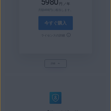
5980
円
／年
月額
498
円
に相当します。
今すぐ購入
ライセンスの詳細
詳細