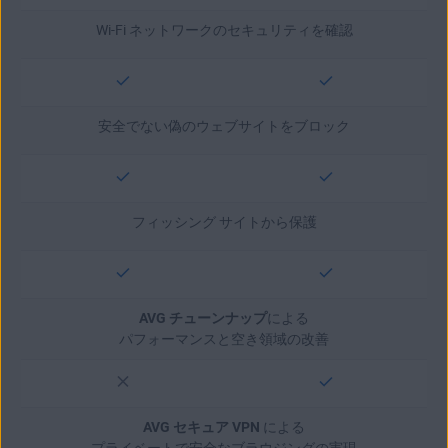
Wi-Fi ネットワークのセキュリティを確認
安全でない偽のウェブサイトをブロック
フィッシング サイトから保護
AVG チューンナップ
による
パフォーマンスと空き領域の改善
AVG セキュア VPN
による
プライベートで安全なブラウジングの実現