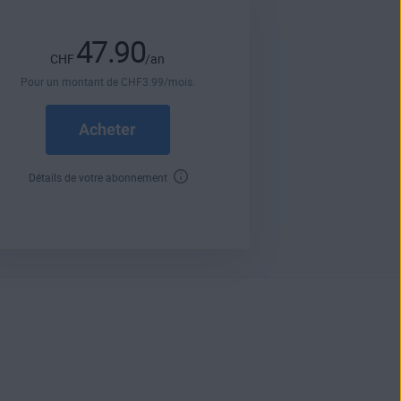
47.90
CHF
/an
Pour un montant de
CHF
3
.99
/mois.
Acheter
Détails de votre abonnement