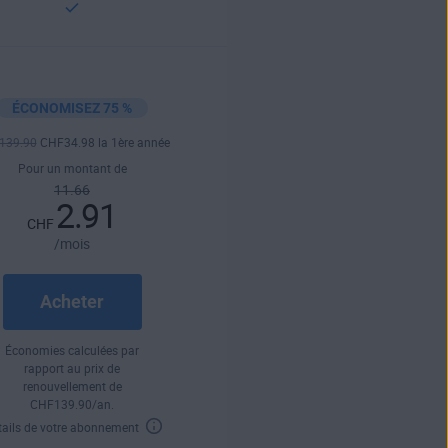
ÉCONOMISEZ 75 %
139
.90
CHF
34
.98
la 1ère année
Pour un montant de
11.66
2.91
CHF
/mois
Acheter
Économies calculées par
rapport au prix de
renouvellement de
CHF
139
.90
/an.
tails de votre abonnement