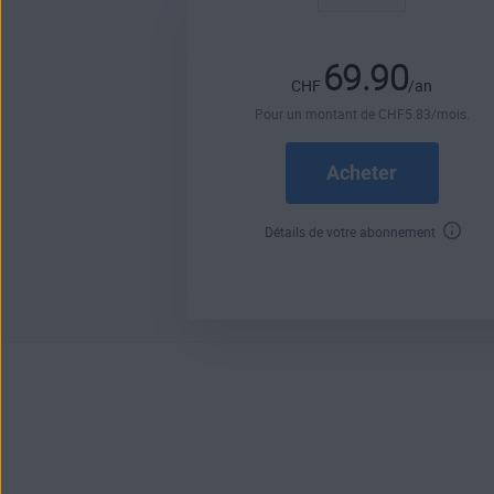
69.90
CHF
/an
Pour un montant de
CHF
5
.83
/mois.
Acheter
Détails de votre abonnement