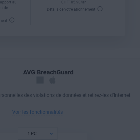
rapport au
CHF
105
.90
/an.
nt de
Détails de votre abonnement
ement
AVG BreachGuard
onnelles des violations de données et retirez-les d’Internet.
Voir les fonctionnalités