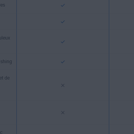
res
uleux
ishing
et de
ec