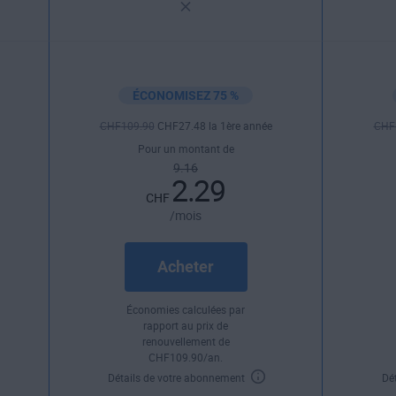
ÉCONOMISEZ 75 %
CHF
109
.90
CHF
27
.48
la 1ère année
CHF
Pour un montant de
9.16
2.29
CHF
/mois
Acheter
Économies calculées par
rapport au prix de
renouvellement de
CHF
109
.90
/an.
Détails de votre abonnement
Dé