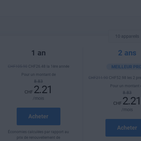
10 appareils
1 an
2 ans
CHF
105
.90
CHF
26
.48
la 1ère année
MEILLEUR PRI
Pour un montant de
CHF
211
.90
CHF
52
.98
les 2 pr
8.83
2.21
Pour un montant 
CHF
8.83
2.2
/mois
CHF
/mois
Acheter
Acheter
Économies calculées par rapport au
prix de renouvellement de