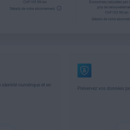
CHF
105
.90
/an.
Économies calculées par 
prix de renouvelleme
Détails de votre abonnement
CHF
105
.90
/an.
Détails de votre abonn
 identité numérique et en
Préservez vos données pers