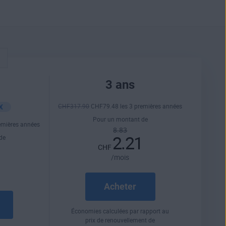
3 ans
X
CHF
317
.90
CHF
79
.48
les 3 premières années
Pour un montant de
emières années
8.83
2.21
de
CHF
1
/mois
Acheter
Économies calculées par rapport au
prix de renouvellement de