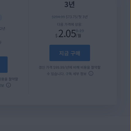
3년
$
294
.99
$
73
.75
/첫 3년
다음 가격에 상응:
 2년
2.05
8.19
$
/월
2
지금 구매
갱신 가격
$
99
.99
/년에 비해 비용을 절약할
수 있습니다.
구독 세부 정보
 비용을 절약할
정보