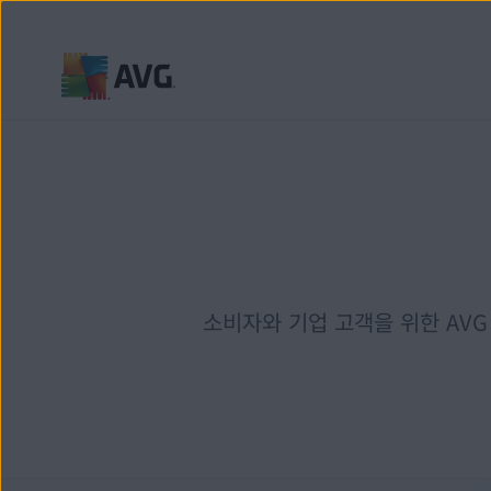
내
용
건
너
뛰
기
소비자와 기업 고객을 위한 AVG