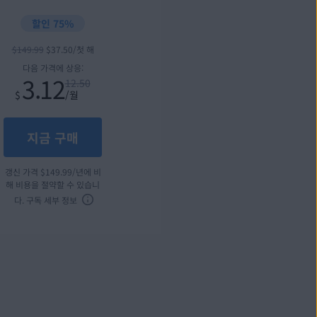
할인 75%
$
149
.99
$
37
.50
/첫 해
다음 가격에 상응:
3.12
12.50
$
/월
지금 구매
갱신 가격
$
149
.99
/년에 비
해 비용을 절약할 수 있습니
다.
구독 세부 정보