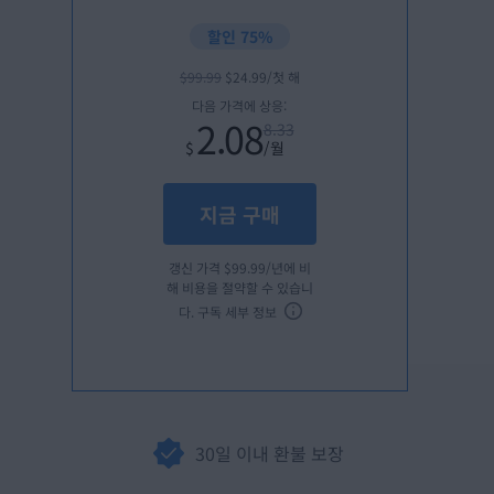
할인 75%
$
99
.99
$
24
.99
/첫 해
다음 가격에 상응:
2.08
8.33
$
/월
지금 구매
갱신 가격
$
99
.99
/년에 비
해 비용을 절약할 수 있습니
다.
구독 세부 정보
30일 이내 환불 보장