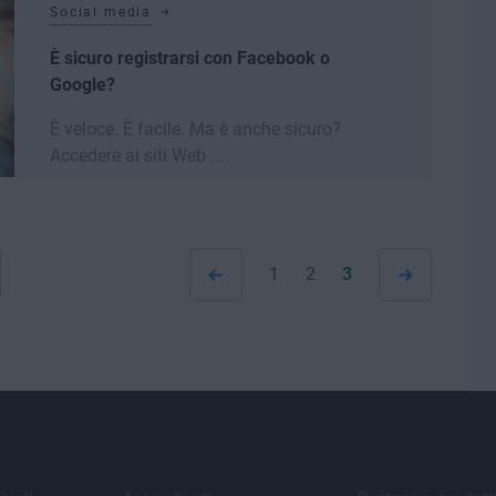
Social media
È sicuro registrarsi con Facebook o
Google?
È veloce. È facile. Ma è anche sicuro?
Accedere ai siti Web ...
Leggi di più
1
2
3