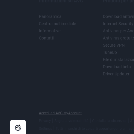
Informazioni su AVG
Prodotti per pr
Panoramica
Download antivir
Centro multimediale
Internet Security
Informative
Antivirus per An
Contatti
Antivirus gratui
Secure VPN
TuneUp
File di installazi
Download beta
Driver Updater
Accedi ad AVG MyAccount
|
|
|
Privacy
Segnala vulnerabilità
Contatta la sicurezza
Ac
|
Settings
Tutti i
marchi di terze parti
appartengono ai rispett