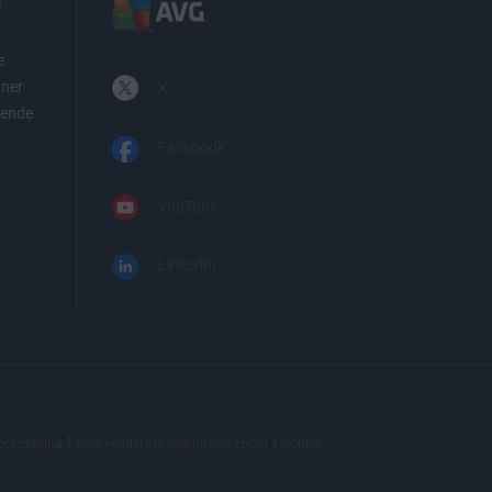
i
e
tner
X
iende
Facebook
YouTube
LinkedIn
|
|
ccessibilità
Non vendere le mie informazioni
Cookie