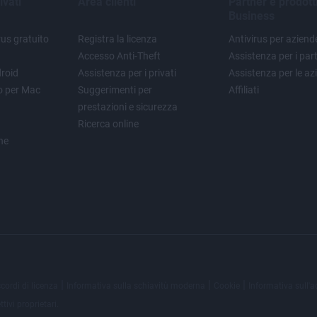
ivati
Area clienti
Partner e prodott
Business
us gratuito
Registra la licenza
Antivirus per aziend
Accesso Anti-Theft
Assistenza per i par
droid
Assistenza per i privati
Assistenza per le az
to per Mac
Suggerimenti per
Affiliati
prestazioni e sicurezza
Ricerca online
one
|
|
|
cordi di licenza
Informativa sulla schiavitù moderna
Cookie
Informativa sull'a
ivi proprietari.