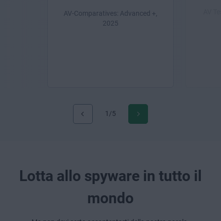
AV Te
AV-Comparatives: Advanced +,
2025
1/5
Lotta allo spyware in tutto il
mondo