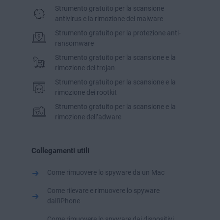
di malware, inclusi virus e spyware. Ecco perché AVG
Strumento gratuito per la scansione
AntiVirus Free è la scelta giusta per proteggerti dalle
antivirus e la rimozione del malware
minacce online
di qualsiasi tipo.
Strumento gratuito per la protezione anti-
ransomware
Strumento gratuito per la scansione e la
rimozione dei trojan
Strumento gratuito per la scansione e la
rimozione dei rootkit
Strumento gratuito per la scansione e la
rimozione dell’adware
Collegamenti utili
Come rimuovere lo spyware da un Mac
Come rilevare e rimuovere lo spyware
dall'iPhone
Come rimuovere lo spyware dai dispositivi