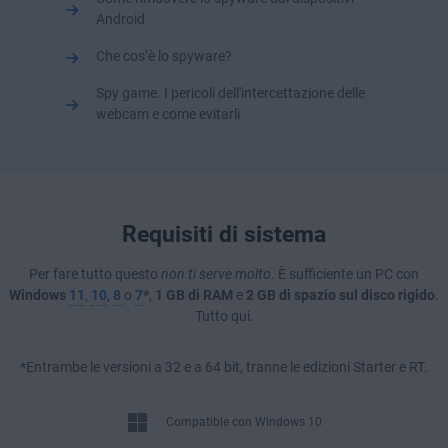
Android
Che cos’è lo spyware?
Spy game. I pericoli dell'intercettazione delle
webcam e come evitarli
Requisiti di sistema
Per fare tutto questo
non ti serve molto
. È sufficiente un PC con
Windows
11
,
10
,
8
o
7
*
,
1 GB di RAM
e
2 GB di spazio sul disco rigido
.
Tutto qui.
*Entrambe le versioni a 32 e a 64 bit, tranne le edizioni Starter e RT.
Compatible con Windows 10