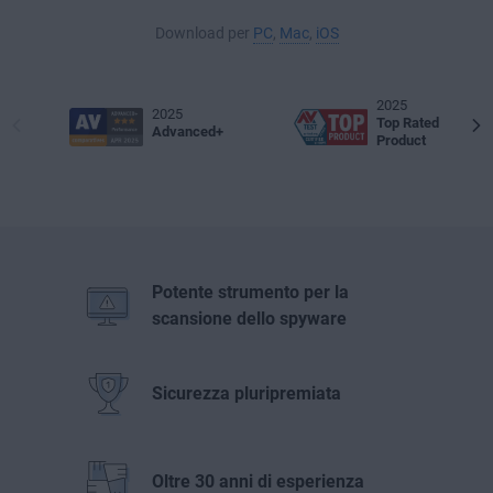
Download per
PC
,
Mac
,
iOS
2025
2025
Top Rated
Advanced+
Product
Potente strumento per la
scansione dello spyware
Sicurezza pluripremiata
Oltre 30 anni di esperienza