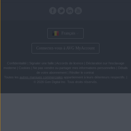
Français
Connectez-vous à AVG MyAccount
Confidentialité
|
Signaler une faille
|
Accords de licence
|
Déclaration sur l’esclavage
moderne
|
Cookies
|
Ne pas vendre ou partager mes informations personnelles
|
Détails
de votre abonnement
|
Résilier le contrat
Toutes les
autres marques commerciales
appartiennent à leurs détenteurs respectifs.
|
© 2026 Gen Digital Inc. Tous droits réservés.
Passer
Passer
directement
directement
au
au
contenu
menu