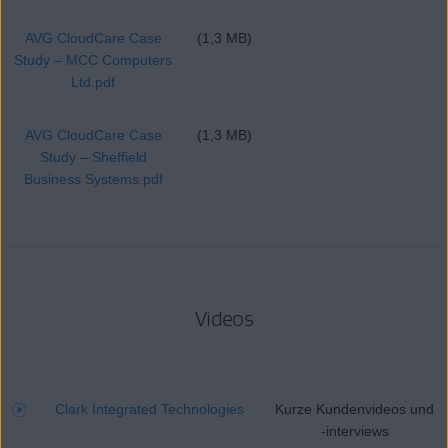
AVG CloudCare Case
(1,3 MB)
Study – MCC Computers
Ltd.pdf
AVG CloudCare Case
(1,3 MB)
Study – Sheffield
Business Systems.pdf
Videos
Clark Integrated Technologies
Kurze Kundenvideos und
-interviews