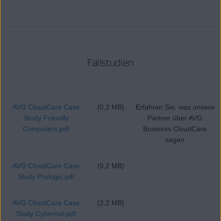
Fallstudien
AVG CloudCare Case
(0,2 MB)
Erfahren Sie, was unsere
Study Friendly
Partner über AVG
Computers.pdf
Business CloudCare
sagen
AVG CloudCare Case
(0,2 MB)
Study Prologic.pdf
AVG CloudCare Case
(2,2 MB)
Study Cybernet.pdf