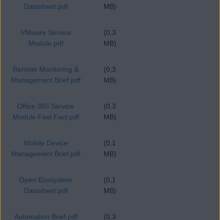
Datasheet.pdf
MB)
VMware Service
(0,3
Module.pdf
MB)
Remote Monitoring &
(0,3
Management Brief.pdf
MB)
Office 365 Service
(0,3
Module Fast Fact.pdf
MB)
Mobile Device
(0,1
Management Brief.pdf
MB)
Open Ecosystem
(0,1
Datasheet.pdf
MB)
Automation Brief.pdf
(0,3