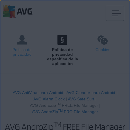
Ir
al
contenido
Política de
Política de
Cookies
privacidad
privacidad
específica de la
aplicación
AVG AntiVirus para Android
|
AVG Cleaner para Android
|
AVG Alarm Clock
|
AVG Safe Surf
|
TM
AVG AndroZip
FREE File Manager |
TM
AVG AndroZip
PRO File Manager
TM
AVG AndroZip
FREE File Manager