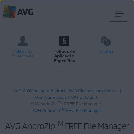
Saltar
para
conteúdo
Política de
Política de
Cookies
Privacidade
Aplicação
Específica
AVG AntiVirus para Android
|
AVG Cleaner para Android
|
AVG Alarm Clock
|
AVG Safe Surf
|
TM
AVG AndroZip
FREE File Manager |
TM
AVG AndroZip
PRO File Manager
TM
AVG AndroZip
FREE File Manager