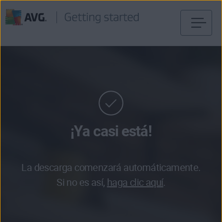
Ir
al
contenido
¡Ya casi está!
La descarga comenzará automáticamente.
Si no es así,
haga clic aquí
.