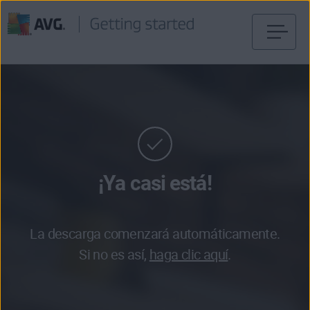
Ir
al
contenido
¡Ya casi está!
La descarga comenzará automáticamente.
Si no es así,
haga clic aquí
.